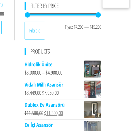
rü
FILTER BY PRICE
Şu
,00
andaki
En
En
Fiyat:
$7.200
—
$15.200
00.
fiyat:
Filtrele
$9.650,00.
düşük
yüksek
fiyat
fiyat
PRODUCTS
Hidrolik Ünite
$
3.000,00
–
$
4.900,00
Vidalı Milli Asansör
Orijinal
Şu
$
8.449,00
$
7.950,00
fiyat:
andaki
Dublex Ev Asansörü
$8.449,00.
fiyat:
Orijinal
Şu
$
11.500,00
$
11.300,00
$7.950,00.
fiyat:
andaki
Ev İçi Asansör
$11.500,00.
fiyat: