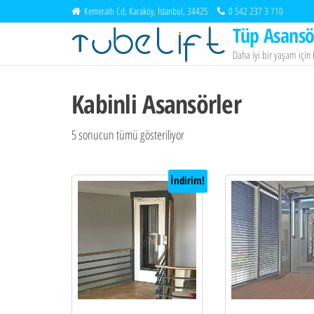
İçeriğe
Kemeraltı Cd, Karaköy, İstanbul, 34425
0 542 237 3 710
atla
Tüp Asansö
Daha iyi bir yaşam içi
Kabinli Asansörler
5 sonucun tümü gösteriliyor
İndirim!