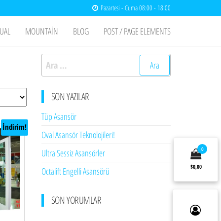
Pazartesi - Cuma 08:00 - 18:00
UAL
MOUNTAIN
BLOG
POST / PAGE ELEMENTS
Arama:
SON YAZILAR
Tüp Asansör
İndirim!
Oval Asansör Teknolojileri!
0
Ultra Sessiz Asansörler
$0,00
Octalift Engelli Asansörü
SON YORUMLAR