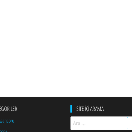
EGORILER
SITE İÇI ARAMA
Arama:
 Asansörü
sörü