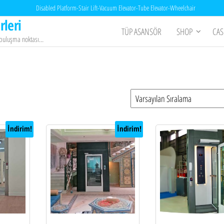
Disabled Platform-Stair Lift-Vacuum Elevator-Tube Elevator-Wheelchair
rleri
TÜP ASANSÖR
SHOP
CAS
n buluşma noktası…
İndirim!
İndirim!