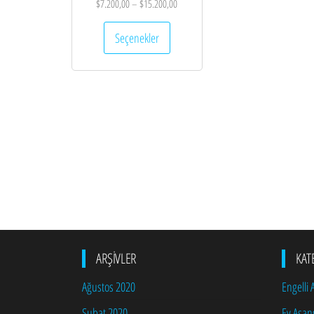
$
7.200,00
–
$
15.200,00
Bu
Seçenekler
ürünün
birden
fazla
varyasyonu
var.
Seçenekler
ürün
sayfasından
seçilebilir
ARŞIVLER
KAT
Ağustos 2020
Engelli
Şubat 2020
Ev Asan