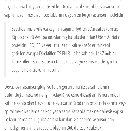
boşluklarına kolayca monte edilir. Oval yapısı ile özellikle ev asansörü
yapılamayan merdiven boşluklarına uygun en küçük asansör modelidir.
Sevdiklerinizle yıllarca keyif alacağınız Hydrolift 7.nesil vakum tip
tüp asansörü Avrupa onaylanmış kuruluşlarından Udem Adriatic
onaylıdır. ISO, CE ve yerli malı sertifikalı asansörlerimiz yeni
getirilen Avrupa Direktifleri TS EN 81-41’e sahiptir. Ip67 bobinli
kapı kilitleri, Solid State motor sürücü ve yük sensörü de ayrı bir
seçenek olarak kullanılabilir.
Devas oval asansör şıklığı ve ferah görünümü ile ev sahiplerinin
bulunduğu mekanda erişim kolaylığı ve esneklik sağlar. Panoramik bir
kabine sahip olan Devas Tube ev asansörü odanın ortasında sarmal veya
spiral merdivenlerde balkon yada asma katlarda makine dairesiz yapısı
ile konutlarda en küçük alanlara kurulur. Geleneksel asansörlerin
olmadığı her alana sadece tabliyenin 360 derece kesilerek