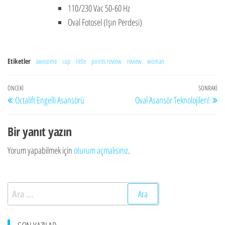
110/230 Vac 50-60 Hz
Oval Fotosel (Işın Perdesi)
Etiketler
awesome
cup
little
points review
review
woman
Yazı
Önceki
ÖNCEKI
SONRAKI
So
Octalift Engelli Asansörü
Oval Asansör Teknolojileri!
gezinmesi
Yazı
Yaz
Bir yanıt yazın
Yorum yapabilmek için
oturum açmalısınız
.
Arama: