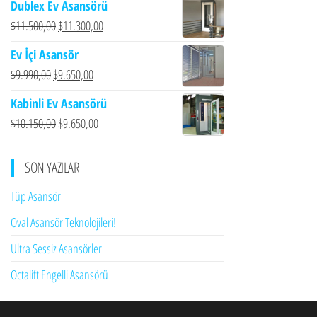
Dublex Ev Asansörü
$8.449,00.
fiyat:
Orijinal
Şu
$
11.500,00
$
11.300,00
$7.950,00.
fiyat:
andaki
Ev İçi Asansör
$11.500,00.
fiyat:
Orijinal
Şu
$
9.990,00
$
9.650,00
$11.300,00.
fiyat:
andaki
Kabinli Ev Asansörü
$9.990,00.
fiyat:
Orijinal
Şu
$
10.150,00
$
9.650,00
$9.650,00.
fiyat:
andaki
$10.150,00.
fiyat:
SON YAZILAR
$9.650,00.
Tüp Asansör
Oval Asansör Teknolojileri!
Ultra Sessiz Asansörler
Octalift Engelli Asansörü