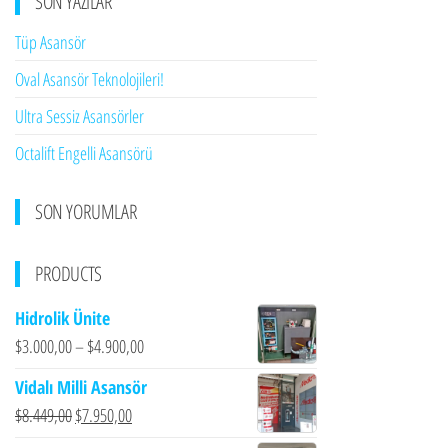
SON YAZILAR
Tüp Asansör
Oval Asansör Teknolojileri!
Ultra Sessiz Asansörler
Octalift Engelli Asansörü
SON YORUMLAR
PRODUCTS
Hidrolik Ünite
$
3.000,00
–
$
4.900,00
Vidalı Milli Asansör
Orijinal
Şu
$
8.449,00
$
7.950,00
fiyat:
andaki