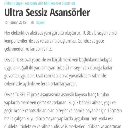
Hidrolik Engelli Asansörü
Vida Milli Asansör Sistemleri
Ultra Sessiz Asansörler
15 Haziran 2015
ile
DEVAS
Her elektrikli ev aleti ses yani gürültü oluşturur. TUBE vibrasyon emici
komponentleri ile ses ve sarsıntı oluşturmaz. Gündüz ve gece
çekinmeden kullanabilirsiniz.
Devas TUBE oval yapısı ile en küçük merdiven boşluklarına kolayca
uygulanır. Şaft ihtiyacı olmayan Tube 21 m seyir ve 7 durağa kadar
güvenle uygulanır. Oval cam kapıları ve yuvarlak cam kabini ile
evlerinizde aydınlık ve ferah ortamlar yaratır.
Devas TUBELIFT proje aşamasında asansör kuyusu hariç tutulan
yapılarda merdiven çıkmakta zorlanan, küçük bebekli aileler, yaşlı ve
geçici kronik rahatsızlıkları olan bireyler ve hamile bayanlar için 15cm/sn
hız ile çalışan kuyu dibi olmayan yapılarda uygulanır. Yeni yada eski
dubleks, tripleks ev ve villalar, ofis ve iş merkezleri, dükkan ve apartman