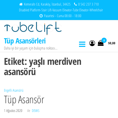
İçeriğe
Kemeraltı Cd, Karaköy, İstanbul, 34425
0 542 237 3 710
Disabled Platform-Stair Lift-Vacuum Elevator-Tube Elevator-Wheelchair
atla
Pazartesi - Cuma 08:00 - 18:00
Tüp Asansörleri
0
$0,00
Daha iyi bir yaşam için buluşma noktası…
Etiket:
yaşlı merdiven
asansörü
Engelli Asansörü
Tüp Asansör
1 Ağustos 2020
ile
DEVAS