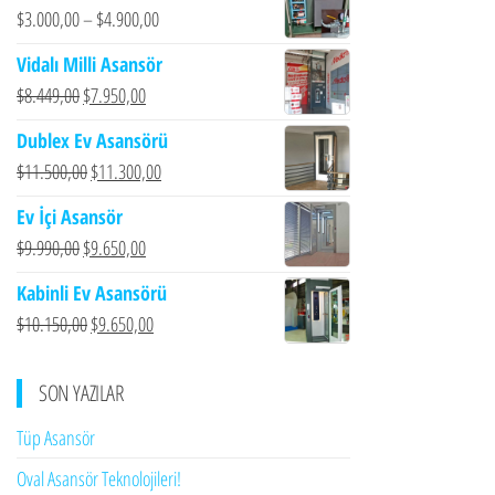
$
3.000,00
–
$
4.900,00
Vidalı Milli Asansör
Orijinal
Şu
$
8.449,00
$
7.950,00
fiyat:
andaki
Dublex Ev Asansörü
$8.449,00.
fiyat:
Orijinal
Şu
$
11.500,00
$
11.300,00
$7.950,00.
fiyat:
andaki
Ev İçi Asansör
$11.500,00.
fiyat:
Orijinal
Şu
$
9.990,00
$
9.650,00
$11.300,00.
fiyat:
andaki
Kabinli Ev Asansörü
$9.990,00.
fiyat:
Orijinal
Şu
$
10.150,00
$
9.650,00
$9.650,00.
fiyat:
andaki
$10.150,00.
fiyat:
SON YAZILAR
$9.650,00.
Tüp Asansör
Oval Asansör Teknolojileri!