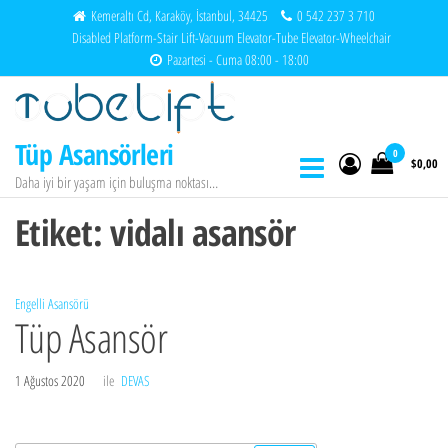
İçeriğe
Kemeraltı Cd, Karaköy, İstanbul, 34425
0 542 237 3 710
Disabled Platform-Stair Lift-Vacuum Elevator-Tube Elevator-Wheelchair
atla
Pazartesi - Cuma 08:00 - 18:00
Tüp Asansörleri
0
$0,00
Daha iyi bir yaşam için buluşma noktası…
Etiket:
vidalı asansör
Engelli Asansörü
Tüp Asansör
1 Ağustos 2020
ile
DEVAS