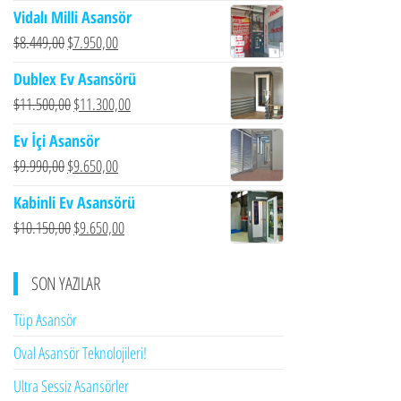
Vidalı Milli Asansör
Orijinal
Şu
$
8.449,00
$
7.950,00
fiyat:
andaki
Dublex Ev Asansörü
$8.449,00.
fiyat:
Orijinal
Şu
$
11.500,00
$
11.300,00
$7.950,00.
fiyat:
andaki
Ev İçi Asansör
$11.500,00.
fiyat:
Orijinal
Şu
$
9.990,00
$
9.650,00
$11.300,00.
fiyat:
andaki
Kabinli Ev Asansörü
$9.990,00.
fiyat:
Orijinal
Şu
$
10.150,00
$
9.650,00
$9.650,00.
fiyat:
andaki
$10.150,00.
fiyat:
SON YAZILAR
$9.650,00.
Tüp Asansör
Oval Asansör Teknolojileri!
Ultra Sessiz Asansörler