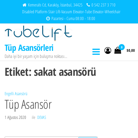
İçeriğe
Kemeraltı Cd, Karaköy, İstanbul, 34425
0 542 237 3 710
Disabled Platform-Stair Lift-Vacuum Elevator-Tube Elevator-Wheelchair
atla
Pazartesi - Cuma 08:00 - 18:00
Tüp Asansörleri
0
$0,00
Daha iyi bir yaşam için buluşma noktası…
Etiket:
sakat asansörü
Engelli Asansörü
Tüp Asansör
1 Ağustos 2020
ile
DEVAS