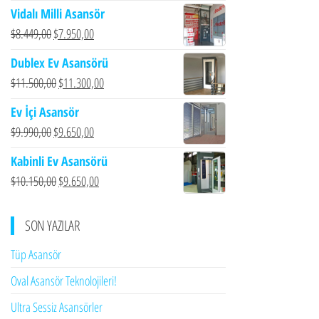
Vidalı Milli Asansör
Orijinal
Şu
$
8.449,00
$
7.950,00
fiyat:
andaki
Dublex Ev Asansörü
$8.449,00.
fiyat:
Orijinal
Şu
$
11.500,00
$
11.300,00
$7.950,00.
fiyat:
andaki
Ev İçi Asansör
$11.500,00.
fiyat:
Orijinal
Şu
$
9.990,00
$
9.650,00
$11.300,00.
fiyat:
andaki
Kabinli Ev Asansörü
$9.990,00.
fiyat:
Orijinal
Şu
$
10.150,00
$
9.650,00
$9.650,00.
fiyat:
andaki
$10.150,00.
fiyat:
SON YAZILAR
$9.650,00.
Tüp Asansör
Oval Asansör Teknolojileri!
Ultra Sessiz Asansörler