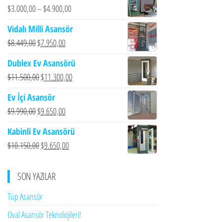
$
3.000,00
–
$
4.900,00
Vidalı Milli Asansör
Orijinal
Şu
$
8.449,00
$
7.950,00
fiyat:
andaki
Dublex Ev Asansörü
$8.449,00.
fiyat:
Orijinal
Şu
$
11.500,00
$
11.300,00
$7.950,00.
fiyat:
andaki
Ev İçi Asansör
$11.500,00.
fiyat:
Orijinal
Şu
$
9.990,00
$
9.650,00
$11.300,00.
fiyat:
andaki
Kabinli Ev Asansörü
$9.990,00.
fiyat:
Orijinal
Şu
$
10.150,00
$
9.650,00
$9.650,00.
fiyat:
andaki
$10.150,00.
fiyat:
SON YAZILAR
$9.650,00.
Tüp Asansör
Oval Asansör Teknolojileri!