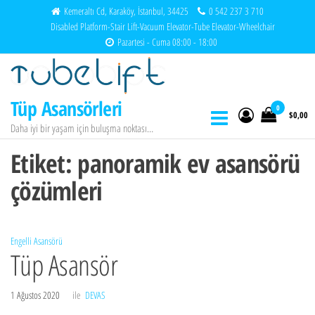
İçeriğe
Kemeraltı Cd, Karaköy, İstanbul, 34425
0 542 237 3 710
Disabled Platform-Stair Lift-Vacuum Elevator-Tube Elevator-Wheelchair
atla
Pazartesi - Cuma 08:00 - 18:00
Tüp Asansörleri
0
$0,00
Daha iyi bir yaşam için buluşma noktası…
Etiket:
panoramik ev asansörü
çözümleri
Engelli Asansörü
Tüp Asansör
1 Ağustos 2020
ile
DEVAS