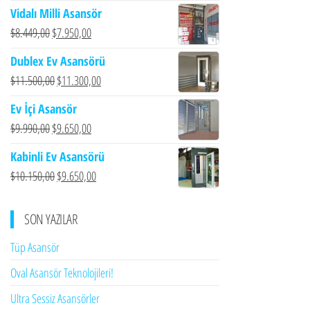
Vidalı Milli Asansör
Orijinal
Şu
$
8.449,00
$
7.950,00
fiyat:
andaki
Dublex Ev Asansörü
$8.449,00.
fiyat:
Orijinal
Şu
$
11.500,00
$
11.300,00
$7.950,00.
fiyat:
andaki
Ev İçi Asansör
$11.500,00.
fiyat:
Orijinal
Şu
$
9.990,00
$
9.650,00
$11.300,00.
fiyat:
andaki
Kabinli Ev Asansörü
$9.990,00.
fiyat:
Orijinal
Şu
$
10.150,00
$
9.650,00
$9.650,00.
fiyat:
andaki
$10.150,00.
fiyat:
SON YAZILAR
$9.650,00.
Tüp Asansör
Oval Asansör Teknolojileri!
Ultra Sessiz Asansörler