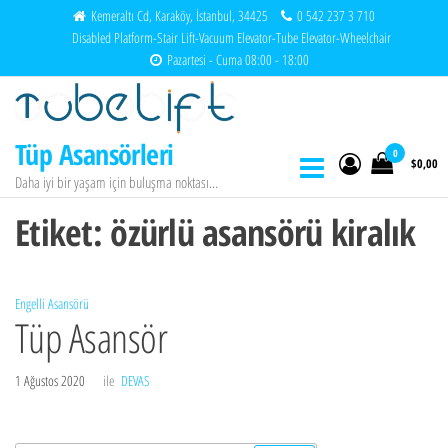
İçeriğe
Kemeraltı Cd, Karaköy, İstanbul, 34425
0 542 237 3 710
Disabled Platform-Stair Lift-Vacuum Elevator-Tube Elevator-Wheelchair
atla
Pazartesi - Cuma 08:00 - 18:00
Tüp Asansörleri
0
$0,00
Daha iyi bir yaşam için buluşma noktası…
Etiket:
özürlü asansörü kiralık
Engelli Asansörü
Tüp Asansör
1 Ağustos 2020
ile
DEVAS