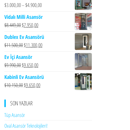
$
3.000,00
–
$
4.900,00
Vidalı Milli Asansör
Orijinal
Şu
$
8.449,00
$
7.950,00
fiyat:
andaki
Dublex Ev Asansörü
$8.449,00.
fiyat:
Orijinal
Şu
$
11.500,00
$
11.300,00
$7.950,00.
fiyat:
andaki
Ev İçi Asansör
$11.500,00.
fiyat:
Orijinal
Şu
$
9.990,00
$
9.650,00
$11.300,00.
fiyat:
andaki
Kabinli Ev Asansörü
$9.990,00.
fiyat:
Orijinal
Şu
$
10.150,00
$
9.650,00
$9.650,00.
fiyat:
andaki
$10.150,00.
fiyat:
SON YAZILAR
$9.650,00.
Tüp Asansör
Oval Asansör Teknolojileri!