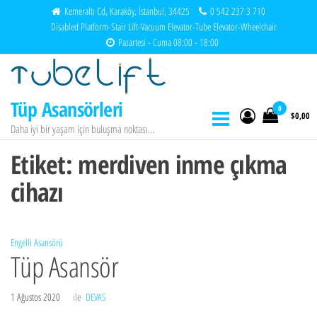
İçeriğe
Kemeraltı Cd, Karaköy, İstanbul, 34425
0 542 237 3 710
Disabled Platform-Stair Lift-Vacuum Elevator-Tube Elevator-Wheelchair
atla
Pazartesi - Cuma 08:00 - 18:00
Tüp Asansörleri
0
$0,00
Daha iyi bir yaşam için buluşma noktası…
Etiket:
merdiven inme çıkma
cihazı
Engelli Asansörü
Tüp Asansör
1 Ağustos 2020
ile
DEVAS