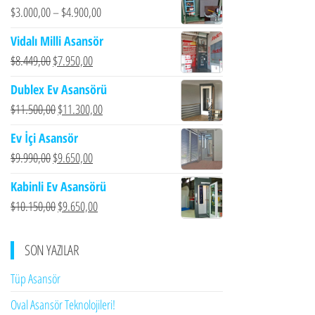
$
3.000,00
–
$
4.900,00
Vidalı Milli Asansör
Orijinal
Şu
$
8.449,00
$
7.950,00
fiyat:
andaki
Dublex Ev Asansörü
$8.449,00.
fiyat:
Orijinal
Şu
$
11.500,00
$
11.300,00
$7.950,00.
fiyat:
andaki
Ev İçi Asansör
$11.500,00.
fiyat:
Orijinal
Şu
$
9.990,00
$
9.650,00
$11.300,00.
fiyat:
andaki
Kabinli Ev Asansörü
$9.990,00.
fiyat:
Orijinal
Şu
$
10.150,00
$
9.650,00
$9.650,00.
fiyat:
andaki
$10.150,00.
fiyat:
SON YAZILAR
$9.650,00.
Tüp Asansör
Oval Asansör Teknolojileri!