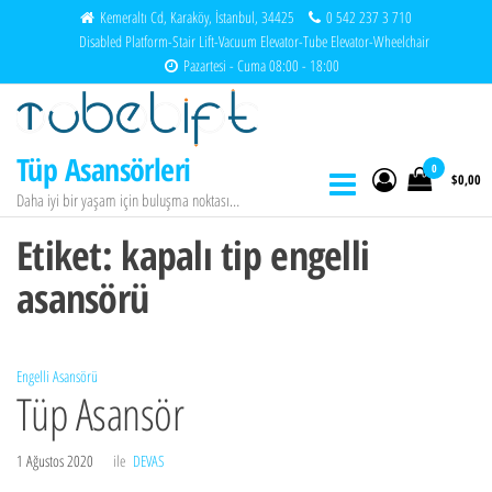
İçeriğe
Kemeraltı Cd, Karaköy, İstanbul, 34425
0 542 237 3 710
Disabled Platform-Stair Lift-Vacuum Elevator-Tube Elevator-Wheelchair
atla
Pazartesi - Cuma 08:00 - 18:00
Tüp Asansörleri
0
$0,00
Daha iyi bir yaşam için buluşma noktası…
Etiket:
kapalı tip engelli
asansörü
Engelli Asansörü
Tüp Asansör
1 Ağustos 2020
ile
DEVAS