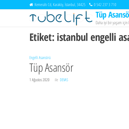
İçeriğe
Kemeraltı Cd, Karaköy, İstanbul, 34425
0 542 237 3 710
atla
Tüp Asansö
Daha iyi bir yaşam içi
Etiket:
istanbul engelli a
Engelli Asansörü
Tüp Asansör
1 Ağustos 2020
ile
DEVAS