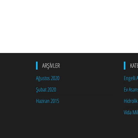
ARŞIVLER
KAT
Ağustos 2020
Engelli
Şubat 2020
Ev Asan
Haziran 2015
Hidrolik
Vida Mil