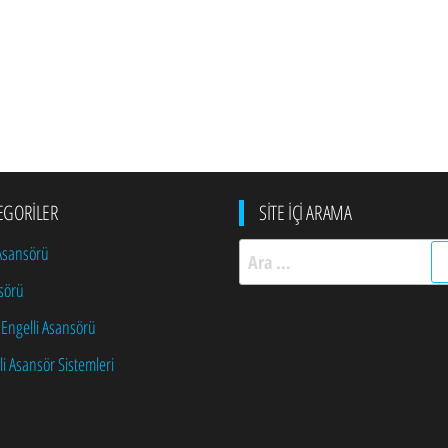
EGORILER
SITE İÇI ARAMA
Arama:
 Asansörü
sörü
 Engelli Asansörü
li Asansör Sistemleri