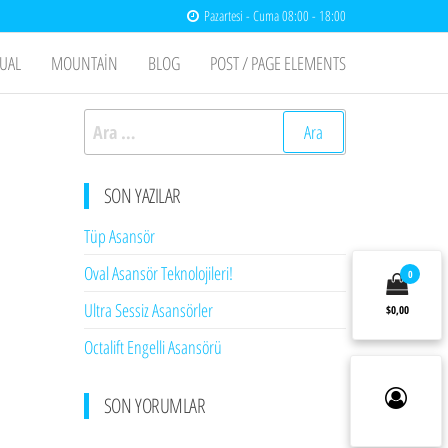
Pazartesi - Cuma 08:00 - 18:00
UAL
MOUNTAIN
BLOG
POST / PAGE ELEMENTS
Arama:
SON YAZILAR
Tüp Asansör
Oval Asansör Teknolojileri!
0
Ultra Sessiz Asansörler
$0,00
Octalift Engelli Asansörü
SON YORUMLAR