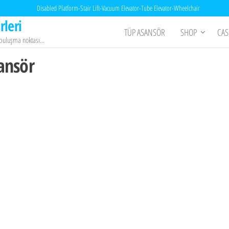
Disabled Platform-Stair Lift-Vacuum Elevator-Tube Elevator-Wheelchair
rleri
TÜP ASANSÖR
SHOP
CAS
n buluşma noktası…
sansör