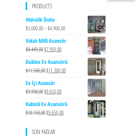
PRODUCTS
Hidrolik Ünite
$
3.000,00
–
$
4.900,00
Vidalı Milli Asansör
Orijinal
Şu
$
8.449,00
$
7.950,00
fiyat:
andaki
Dublex Ev Asansörü
$8.449,00.
fiyat:
Orijinal
Şu
$
11.500,00
$
11.300,00
$7.950,00.
fiyat:
andaki
Ev İçi Asansör
$11.500,00.
fiyat:
Orijinal
Şu
$
9.990,00
$
9.650,00
$11.300,00.
fiyat:
andaki
Kabinli Ev Asansörü
$9.990,00.
fiyat:
Orijinal
Şu
$
10.150,00
$
9.650,00
$9.650,00.
fiyat:
andaki
$10.150,00.
fiyat:
SON YAZILAR