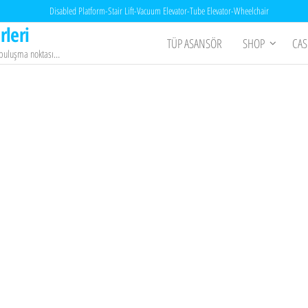
Disabled Platform-Stair Lift-Vacuum Elevator-Tube Elevator-Wheelchair
rleri
TÜP ASANSÖR
SHOP
CAS
n buluşma noktası…