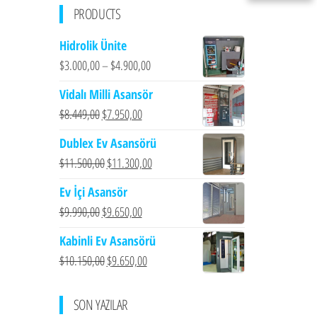
PRODUCTS
Hidrolik Ünite
$
3.000,00
–
$
4.900,00
Vidalı Milli Asansör
Orijinal
Şu
$
8.449,00
$
7.950,00
fiyat:
andaki
Dublex Ev Asansörü
$8.449,00.
fiyat:
Orijinal
Şu
$
11.500,00
$
11.300,00
$7.950,00.
fiyat:
andaki
Ev İçi Asansör
$11.500,00.
fiyat:
Orijinal
Şu
$
9.990,00
$
9.650,00
$11.300,00.
fiyat:
andaki
Kabinli Ev Asansörü
$9.990,00.
fiyat:
Orijinal
Şu
$
10.150,00
$
9.650,00
$9.650,00.
fiyat:
andaki
$10.150,00.
fiyat:
SON YAZILAR