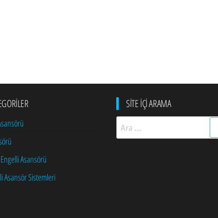
EGORILER
SITE İÇI ARAMA
Arama:
 Asansörü
sörü
 Engelli Asansörü
li Asansör Sistemleri