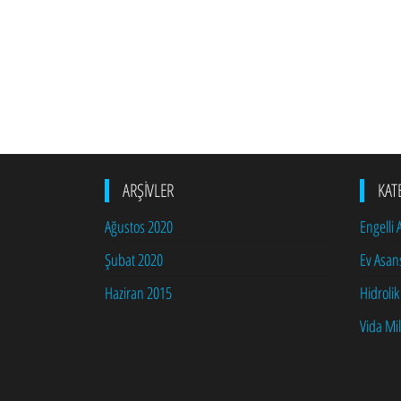
ARŞIVLER
KAT
Ağustos 2020
Engelli
Şubat 2020
Ev Asan
Haziran 2015
Hidrolik
Vida Mil