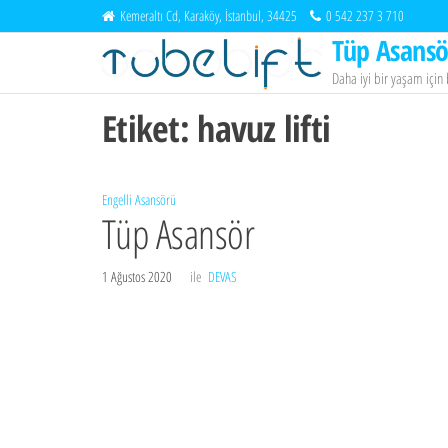
İçeriğe
Kemeraltı Cd, Karaköy, İstanbul, 34425
0 542 237 3 710
atla
Tüp Asansö
Daha iyi bir yaşam içi
Etiket:
havuz lifti
Engelli Asansörü
Tüp Asansör
1 Ağustos 2020
ile
DEVAS