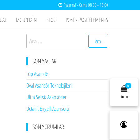
Pazartesi - Cuma 08:00 - 18:00
UAL
MOUNTAIN
BLOG
POST / PAGE ELEMENTS
Arama:
SON YAZILAR
Tüp Asansör
Oval Asansör Teknolojileri!
0
Ultra Sessiz Asansörler
$0,00
Octalift Engelli Asansörü
SON YORUMLAR