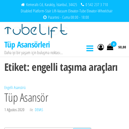
İçeriğe
Kemeraltı Cd, Karaköy, İstanbul, 34425
0 542 237 3 710
Disabled Platform-Stair Lift-Vacuum Elevator-Tube Elevator-Wheelchair
atla
Pazartesi - Cuma 08:00 - 18:00
Tüp Asansörleri
0
$0,00
Daha iyi bir yaşam için buluşma noktası…
Etiket:
engelli taşıma araçları
Engelli Asansörü
Tüp Asansör
1 Ağustos 2020
ile
DEVAS