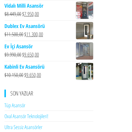
Vidalı Milli Asansör
Orijinal
Şu
$
8.449,00
$
7.950,00
fiyat:
andaki
Dublex Ev Asansörü
$8.449,00.
fiyat:
Orijinal
Şu
$
11.500,00
$
11.300,00
$7.950,00.
fiyat:
andaki
Ev İçi Asansör
$11.500,00.
fiyat:
Orijinal
Şu
$
9.990,00
$
9.650,00
$11.300,00.
fiyat:
andaki
Kabinli Ev Asansörü
$9.990,00.
fiyat:
Orijinal
Şu
$
10.150,00
$
9.650,00
$9.650,00.
fiyat:
andaki
$10.150,00.
fiyat:
SON YAZILAR
$9.650,00.
Tüp Asansör
Oval Asansör Teknolojileri!
Ultra Sessiz Asansörler