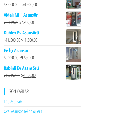
$
3.000,00
–
$
4.900,00
Vidalı Milli Asansör
Orijinal
Şu
$
8.449,00
$
7.950,00
fiyat:
andaki
Dublex Ev Asansörü
$8.449,00.
fiyat:
Orijinal
Şu
$
11.500,00
$
11.300,00
$7.950,00.
fiyat:
andaki
Ev İçi Asansör
$11.500,00.
fiyat:
Orijinal
Şu
$
9.990,00
$
9.650,00
$11.300,00.
fiyat:
andaki
Kabinli Ev Asansörü
$9.990,00.
fiyat:
Orijinal
Şu
$
10.150,00
$
9.650,00
$9.650,00.
fiyat:
andaki
$10.150,00.
fiyat:
SON YAZILAR
$9.650,00.
Tüp Asansör
Oval Asansör Teknolojileri!