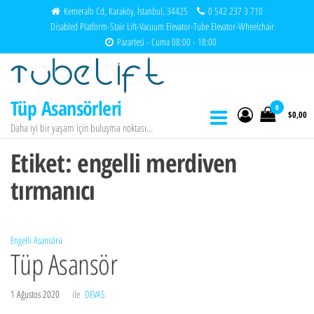
İçeriğe
Kemeraltı Cd, Karaköy, İstanbul, 34425
0 542 237 3 710
Disabled Platform-Stair Lift-Vacuum Elevator-Tube Elevator-Wheelchair
atla
Pazartesi - Cuma 08:00 - 18:00
Tüp Asansörleri
0
$0,00
Daha iyi bir yaşam için buluşma noktası…
Etiket:
engelli merdiven
tırmanıcı
Engelli Asansörü
Tüp Asansör
1 Ağustos 2020
ile
DEVAS