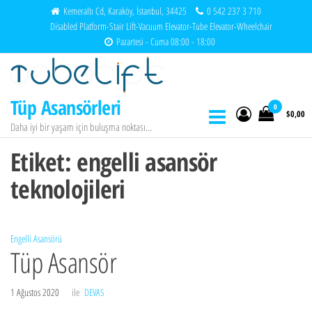
İçeriğe
Kemeraltı Cd, Karaköy, İstanbul, 34425
0 542 237 3 710
Disabled Platform-Stair Lift-Vacuum Elevator-Tube Elevator-Wheelchair
atla
Pazartesi - Cuma 08:00 - 18:00
Tüp Asansörleri
0
$0,00
Daha iyi bir yaşam için buluşma noktası…
Etiket:
engelli asansör
teknolojileri
Engelli Asansörü
Tüp Asansör
1 Ağustos 2020
ile
DEVAS