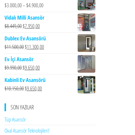
$
3.000,00
–
$
4.900,00
Vidalı Milli Asansör
Orijinal
Şu
$
8.449,00
$
7.950,00
fiyat:
andaki
Dublex Ev Asansörü
$8.449,00.
fiyat:
Orijinal
Şu
$
11.500,00
$
11.300,00
$7.950,00.
fiyat:
andaki
Ev İçi Asansör
$11.500,00.
fiyat:
Orijinal
Şu
$
9.990,00
$
9.650,00
$11.300,00.
fiyat:
andaki
Kabinli Ev Asansörü
$9.990,00.
fiyat:
Orijinal
Şu
$
10.150,00
$
9.650,00
$9.650,00.
fiyat:
andaki
$10.150,00.
fiyat:
SON YAZILAR
$9.650,00.
Tüp Asansör
Oval Asansör Teknolojileri!