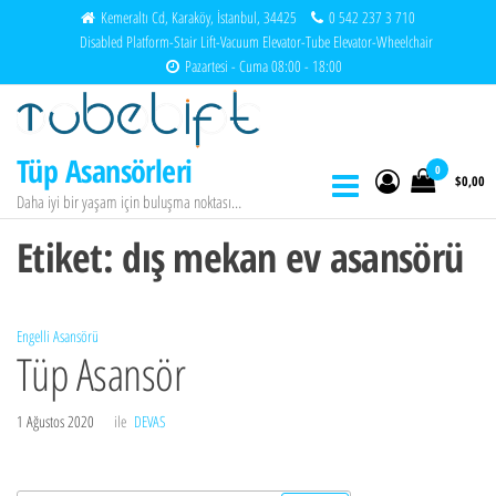
İçeriğe
Kemeraltı Cd, Karaköy, İstanbul, 34425
0 542 237 3 710
Disabled Platform-Stair Lift-Vacuum Elevator-Tube Elevator-Wheelchair
atla
Pazartesi - Cuma 08:00 - 18:00
Tüp Asansörleri
0
$0,00
Daha iyi bir yaşam için buluşma noktası…
Etiket:
dış mekan ev asansörü
Engelli Asansörü
Tüp Asansör
1 Ağustos 2020
ile
DEVAS