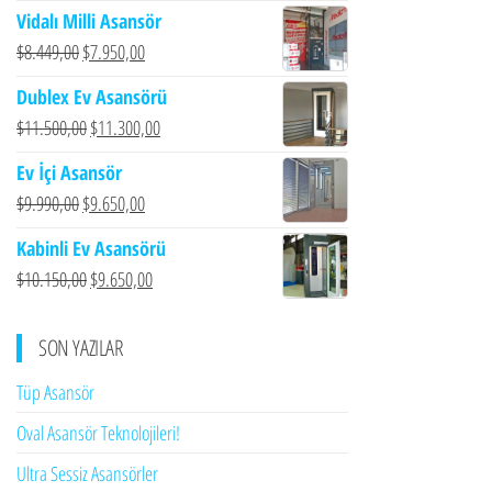
Vidalı Milli Asansör
Orijinal
Şu
$
8.449,00
$
7.950,00
fiyat:
andaki
Dublex Ev Asansörü
$8.449,00.
fiyat:
Orijinal
Şu
$
11.500,00
$
11.300,00
$7.950,00.
fiyat:
andaki
Ev İçi Asansör
$11.500,00.
fiyat:
Orijinal
Şu
$
9.990,00
$
9.650,00
$11.300,00.
fiyat:
andaki
Kabinli Ev Asansörü
$9.990,00.
fiyat:
Orijinal
Şu
$
10.150,00
$
9.650,00
$9.650,00.
fiyat:
andaki
$10.150,00.
fiyat:
SON YAZILAR
$9.650,00.
Tüp Asansör
Oval Asansör Teknolojileri!
Ultra Sessiz Asansörler