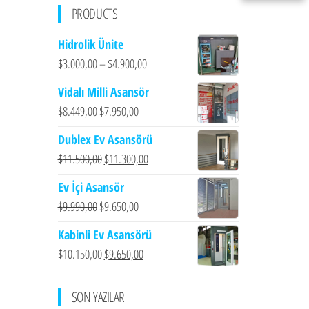
PRODUCTS
Hidrolik Ünite
$
3.000,00
–
$
4.900,00
Vidalı Milli Asansör
Orijinal
Şu
$
8.449,00
$
7.950,00
fiyat:
andaki
Dublex Ev Asansörü
$8.449,00.
fiyat:
Orijinal
Şu
$
11.500,00
$
11.300,00
$7.950,00.
fiyat:
andaki
Ev İçi Asansör
$11.500,00.
fiyat:
Orijinal
Şu
$
9.990,00
$
9.650,00
$11.300,00.
fiyat:
andaki
Kabinli Ev Asansörü
$9.990,00.
fiyat:
Orijinal
Şu
$
10.150,00
$
9.650,00
$9.650,00.
fiyat:
andaki
$10.150,00.
fiyat:
SON YAZILAR