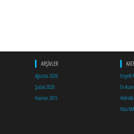
ARŞIVLER
KAT
Ağustos 2020
Engelli
Şubat 2020
Ev Asan
Haziran 2015
Hidrolik
Vida Mil