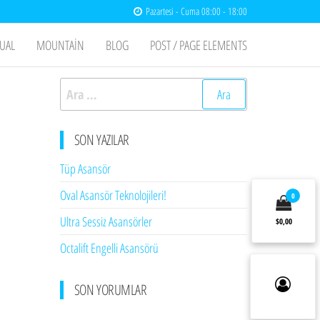
Pazartesi - Cuma 08:00 - 18:00
UAL
MOUNTAIN
BLOG
POST / PAGE ELEMENTS
Arama:
SON YAZILAR
Tüp Asansör
Oval Asansör Teknolojileri!
0
Ultra Sessiz Asansörler
$0,00
Octalift Engelli Asansörü
SON YORUMLAR