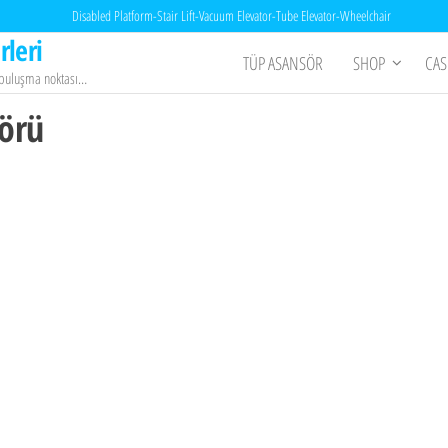
Disabled Platform-Stair Lift-Vacuum Elevator-Tube Elevator-Wheelchair
rleri
TÜP ASANSÖR
SHOP
CAS
n buluşma noktası…
sörü