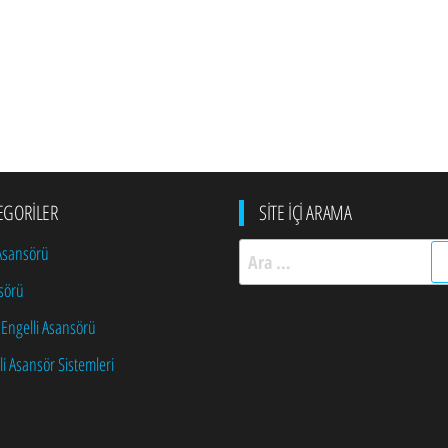
EGORILER
SITE İÇI ARAMA
Arama:
 Asansörü
sörü
 Engelli Asansörü
li Asansör Sistemleri