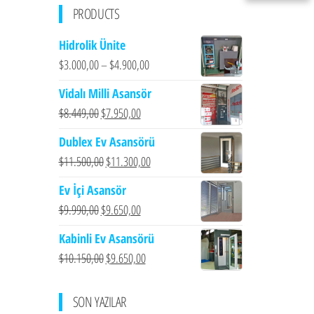
PRODUCTS
Hidrolik Ünite
$
3.000,00
–
$
4.900,00
Vidalı Milli Asansör
Orijinal
Şu
$
8.449,00
$
7.950,00
fiyat:
andaki
Dublex Ev Asansörü
$8.449,00.
fiyat:
Orijinal
Şu
$
11.500,00
$
11.300,00
$7.950,00.
fiyat:
andaki
Ev İçi Asansör
$11.500,00.
fiyat:
Orijinal
Şu
$
9.990,00
$
9.650,00
$11.300,00.
fiyat:
andaki
Kabinli Ev Asansörü
$9.990,00.
fiyat:
Orijinal
Şu
$
10.150,00
$
9.650,00
$9.650,00.
fiyat:
andaki
$10.150,00.
fiyat:
SON YAZILAR