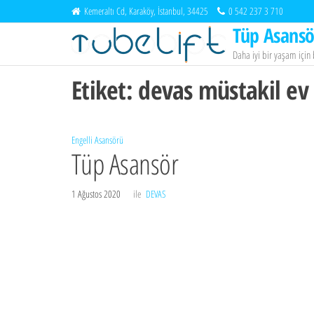
İçeriğe
Kemeraltı Cd, Karaköy, İstanbul, 34425
0 542 237 3 710
atla
Tüp Asansö
Daha iyi bir yaşam içi
Etiket:
devas müstakil ev
Engelli Asansörü
Tüp Asansör
1 Ağustos 2020
ile
DEVAS