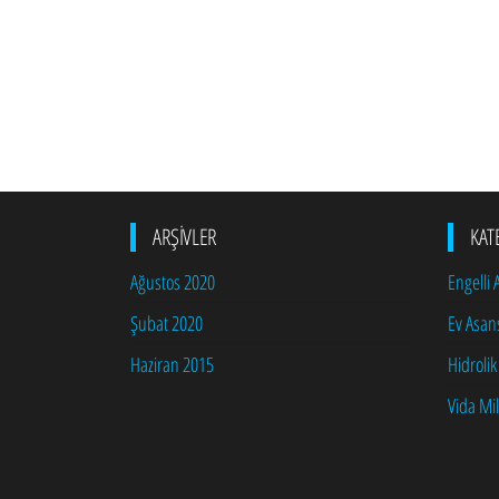
ARŞIVLER
KAT
Ağustos 2020
Engelli
Şubat 2020
Ev Asan
Haziran 2015
Hidrolik
Vida Mil