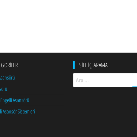
EGORILER
SITE İÇI ARAMA
Arama:
 Asansörü
sörü
 Engelli Asansörü
li Asansör Sistemleri