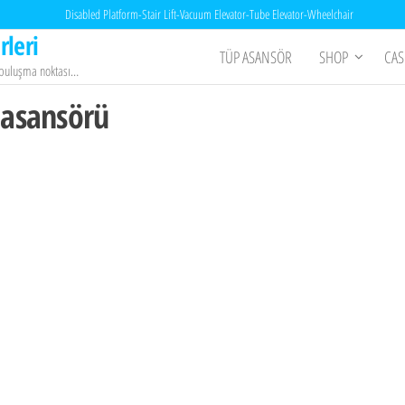
Disabled Platform-Stair Lift-Vacuum Elevator-Tube Elevator-Wheelchair
rleri
TÜP ASANSÖR
SHOP
CAS
n buluşma noktası…
 asansörü