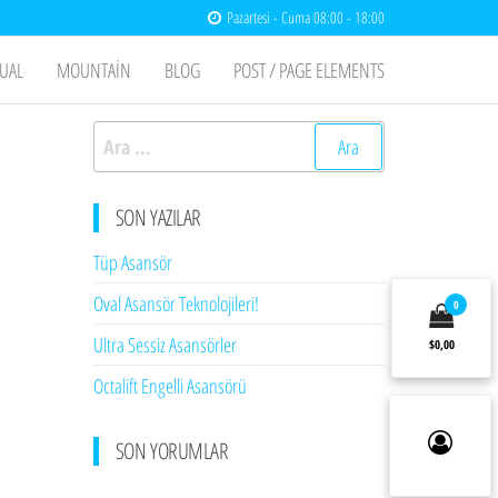
Pazartesi - Cuma 08:00 - 18:00
UAL
MOUNTAIN
BLOG
POST / PAGE ELEMENTS
Arama:
SON YAZILAR
Tüp Asansör
Oval Asansör Teknolojileri!
0
Ultra Sessiz Asansörler
$0,00
Octalift Engelli Asansörü
SON YORUMLAR